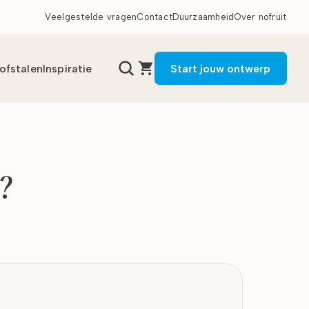
Veelgestelde vragen
Contact
Duurzaamheid
Over nofruit
tofstalen
Inspiratie
Start jouw ontwerp
k?