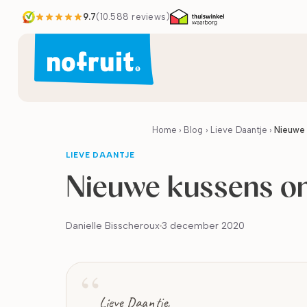
9.7
(
10.588
reviews)
Home
›
Blog
›
Lieve Daantje
›
Nieuwe 
LIEVE DAANTJE
Nieuwe kussens on
Danielle Bisscheroux
3 december 2020
Lieve Daantje,