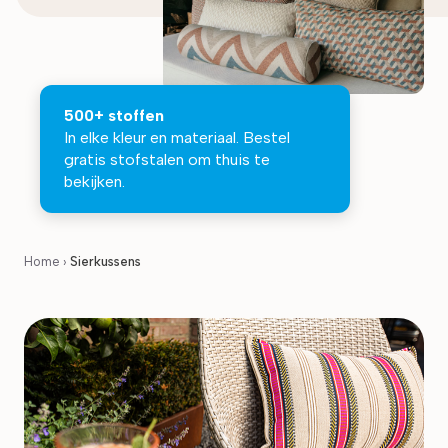
500+ stoffen
In elke kleur en materiaal. Bestel
gratis stofstalen om thuis te
bekijken.
Home
›
Sierkussens