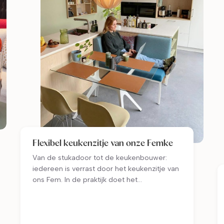
Flexibel keukenzitje van onze Femke
Van de stukadoor tot de keukenbouwer:
iedereen is verrast door het keukenzitje van
ons Fem. In de praktijk doet het
keukenbankje dienst als ontbijtplek, chillplek
en werkplek. Handig, want in hun grote
samengestelde gezin hebben ze nooit
zitplekken te veel!