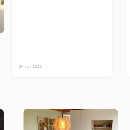
elektrische loungeboot. Een paar
testvaarten verder was de boot helemaal
goedgekeurd. De juiste kussens erop en
verhuren maar!
24 april 2025