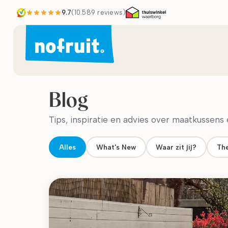
9.7
(
10.589
reviews)
Blog
Tips, inspiratie en advies over maatkussens e
Alles
What's New
Waar zit jij?
The