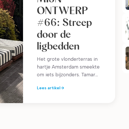
ONTWERP
#66: Streep
door de
ligbedden
Het grote vlonderterras in
hartje Amsterdam smeekte
om iets bijzonders. Tamar
en haar vriend relaxen
Lees artikel
binnenkort op deze
zelfgemaakte daybeds.