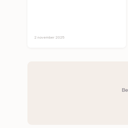
gezelligheid binnenshuis? Al die lange
avonden en uitbuiksessies vragen niet om
een harde stoel, m
2 november 2025
Be