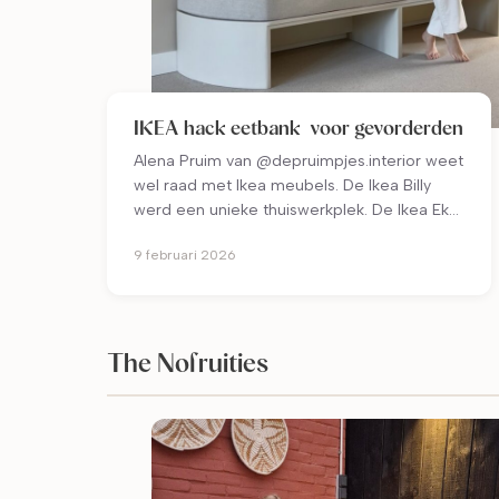
IKEA hack eetbank voor gevorderden
Alena Pruim van @depruimpjes.interior weet
wel raad met Ikea meubels. De Ikea Billy
werd een unieke thuiswerkplek. De Ikea Eket
een wandkast, de Besta een tv-meubel dat
9 februari 2026
niemand heeft en de Ikea Småstad
transformeerde ze tot deze toffe eetbank.
The Nofruities