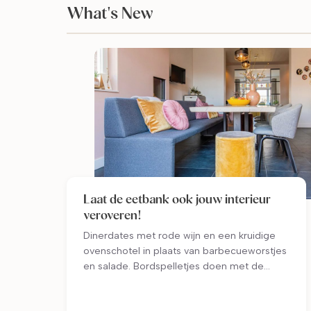
What's New
Laat de eetbank ook jouw interieur
veroveren!
Dinerdates met rode wijn en een kruidige
ovenschotel in plaats van barbecueworstjes
en salade. Bordspelletjes doen met de
kinderen in plaats van een balletje trappen.
Ben jij ook weer toe aan warmte en