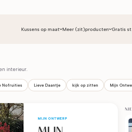
Kussens op maat
Meer (zit)producten
Gratis s
n interieur.
 Nofruities
Lieve Daantje
kijk op zitten
Mijn Ontwe
NI
MIJN ONTWERP
MIJN