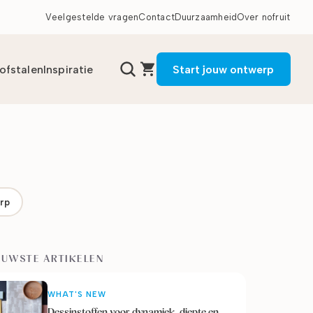
Veelgestelde vragen
Contact
Duurzaamheid
Over nofruit
tofstalen
Inspiratie
Start jouw ontwerp
rp
EUWSTE ARTIKELEN
WHAT'S NEW
Dessinstoffen voor dynamiek, diepte en