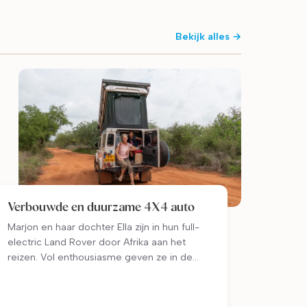
Bekijk alles →
Verbouwde en duurzame 4X4 auto
Marjon en haar dochter Ella zijn in hun full-
electric Land Rover door Afrika aan het
reizen. Vol enthousiasme geven ze in de
een na de andere stad workshops over
klimaatverandering en de energietransitie.