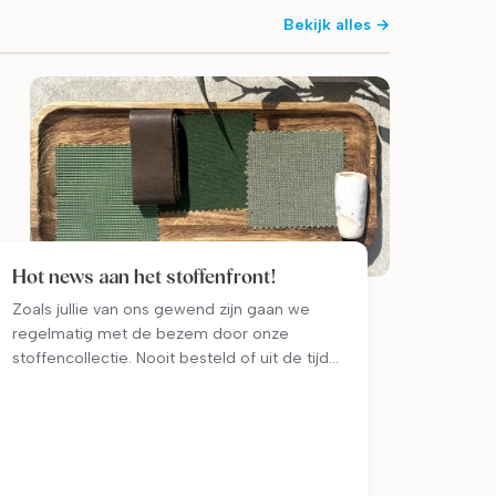
Bekijk alles →
Hot news aan het stoffenfront!
Zoals jullie van ons gewend zijn gaan we
regelmatig met de bezem door onze
stoffencollectie. Nooit besteld of uit de tijd?
Weg ermee. Slechts een handjevol stalen
van aangevraagd? Dat zal wel een reden
hebben. En dus hebben we na wat geruim
weer plek hebben voor nieuwe, frisse
stoffen deze zomer! We