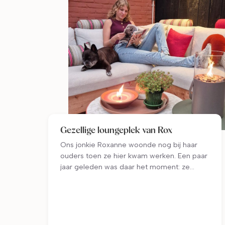
Gezellige loungeplek van Rox
Ons jonkie Roxanne woonde nog bij haar
ouders toen ze hier kwam werken. Een paar
jaar geleden was daar het moment: ze
kocht haar eigen huis! En onze Rox zou onze
Rox niet zijn als ze er geen kleurrijk en stylish
geheel van zou maken. Inclusief luxe
loungebank onder de overkapping in de
tuin. Mooi ge