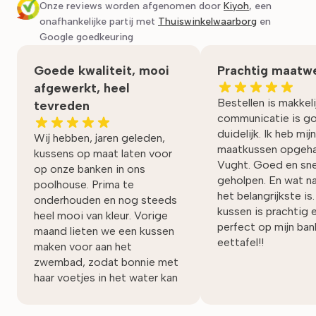
Onze reviews worden afgenomen door
Kiyoh
, een
onafhankelijke partij met
Thuiswinkelwaarborg
en
Google goedkeuring
Goede kwaliteit, mooi
Prachtig maatwe
afgewerkt, heel
Bestellen is makkeli
tevreden
communicatie is g
duidelijk. Ik heb mijn
Wij hebben, jaren geleden,
maatkussen opgeha
kussens op maat laten voor
Vught. Goed en sne
op onze banken in ons
geholpen. En wat nat
poolhouse. Prima te
het belangrijkste is
onderhouden en nog steeds
kussen is prachtig 
heel mooi van kleur. Vorige
perfect op mijn bank
maand lieten we een kussen
eettafel!!
maken voor aan het
zwembad, zodat bonnie met
haar voetjes in het water kan
zitten en een zacht poepje
heeft. Heel mooi!