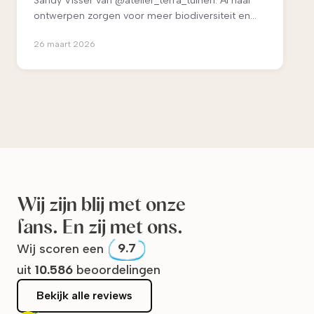
Sandy Visser van @atelier_terra_tuinen. Al haar
ontwerpen zorgen voor meer biodiversiteit en
ook maatwerkzitplekken spelen een grote rol.
26 maart 2026
“Mensen voor wie ik een tuin ontworpen heb,
zeggen sindsdien veel meer buiten te leven.”
Wij zijn blij met onze
fans. En zij met ons.
Wij scoren een
9.7
uit
10.586
beoordelingen
Bekijk alle reviews