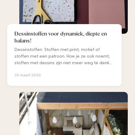
Dessinstoffen voor dynamiek, diepte en
balans!
Dessinstoffen. Stoffen met print, motief of
stoffen met een patroon. Hoe je ze ook noemt,
stoffen met dessins zijn niet meer weg te denken
uit onze interieurs. Ze geven elk interieur direct
26 maart 2026
meer sfeer en persoonlijkheid. Met de juiste
dessins breng je dynamiek, diepte en balans in je
ruimte. We zijn