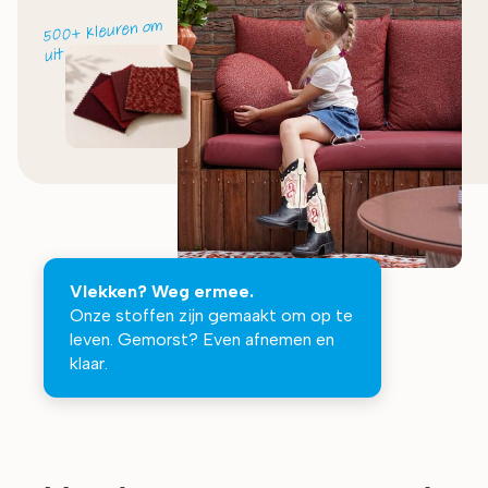
500+ kleuren om
uit te kiezen
Vlekken? Weg ermee.
Onze stoffen zijn gemaakt om op te
leven. Gemorst? Even afnemen en
klaar.