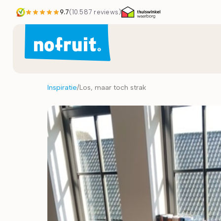
9.7
(
10.587
reviews)
Inspiratie
/
Los, maar toch strak