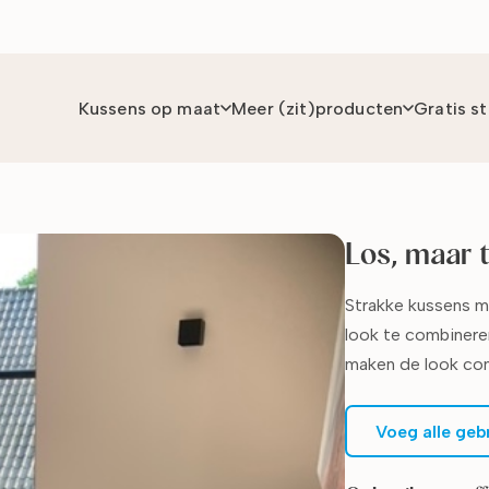
Kussens op maat
Meer (zit)producten
Gratis s
Los, maar 
Strakke kussens m
look te combinere
maken de look co
Voeg alle geb