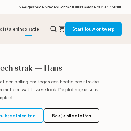
Veelgestelde vragen
Contact
Duurzaamheid
Over nofruit
tofstalen
Inspiratie
Start jouw ontwerp
toch strak
—
Hans
et een bolling om tegen een beetje een strakke
n met een wat lossere look. De plof rugkussens
mpleet.
ruikte stalen toe
Bekijk alle stoffen