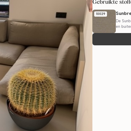
Gebruikte stof
Sunbre
10029
De Sunbr
en buite