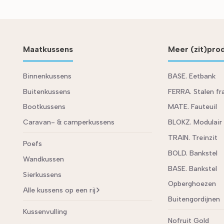
Maatkussens
Meer (zit)pro
Binnenkussens
BASE. Eetbank
Buitenkussens
FERRA. Stalen f
Bootkussens
MATE. Fauteuil
Caravan- & camperkussens
BLOKZ. Modulair
TRAIN. Treinzit
Poefs
BOLD. Bankstel
Wandkussen
BASE. Bankstel
Sierkussens
Opberghoezen
Alle kussens op een rij
Buitengordijnen
Kussenvulling
Nofruit Gold