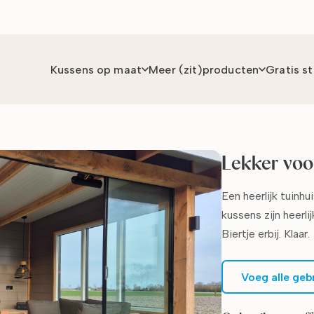
Kussens op maat
Meer (zit)producten
Gratis s
Lekker voor
Een heerlijk tuinh
kussens zijn heerli
Biertje erbij. Klaar.
Voeg alle geb