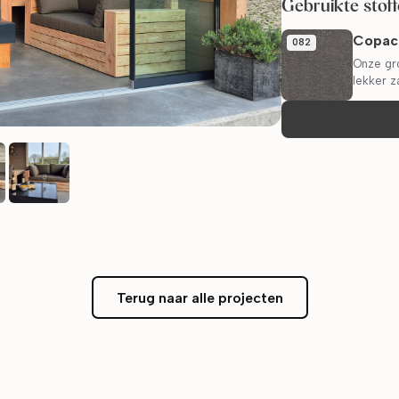
Gebruikte stof
Copac
082
Onze gr
lekker z
Terug naar alle projecten