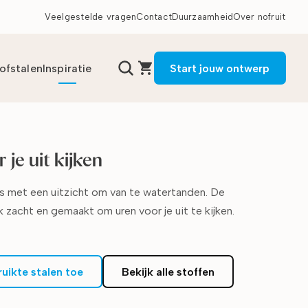
Veelgestelde vragen
Contact
Duurzaamheid
Over nofruit
tofstalen
Inspiratie
Start jouw ontwerp
 je uit kijken
uis met een uitzicht om van te watertanden. De
jk zacht en gemaakt om uren voor je uit te kijken.
ruikte stalen toe
Bekijk alle stoffen