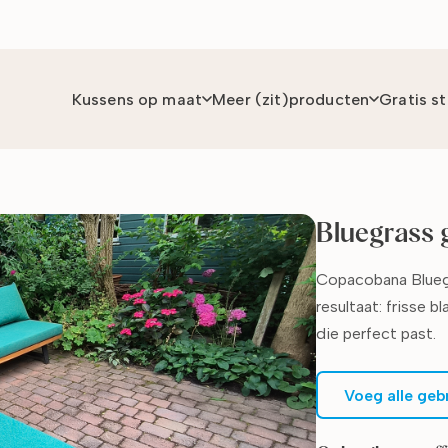
Kussens op maat
Meer (zit)producten
Gratis s
Bluegrass 
Copacobana Bluegr
resultaat: frisse 
die perfect past.
Voeg alle geb