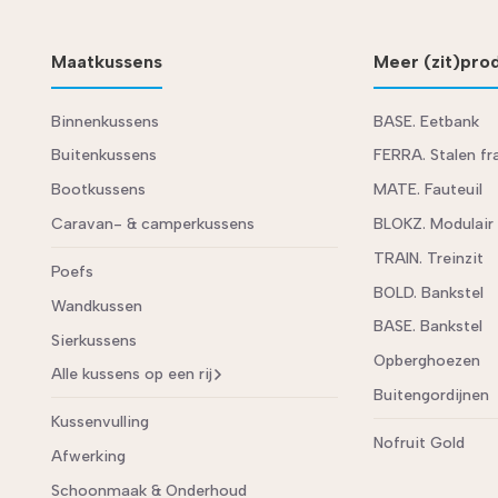
Maatkussens
Meer (zit)pro
Binnenkussens
BASE. Eetbank
Buitenkussens
FERRA. Stalen f
Bootkussens
MATE. Fauteuil
Caravan- & camperkussens
BLOKZ. Modulair
TRAIN. Treinzit
Poefs
BOLD. Bankstel
Wandkussen
BASE. Bankstel
Sierkussens
Opberghoezen
Alle kussens op een rij
Buitengordijnen
Kussenvulling
Nofruit Gold
Afwerking
Schoonmaak & Onderhoud