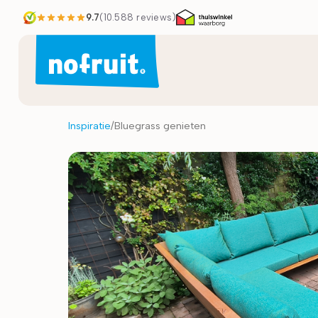
9.7
(
10.588
reviews)
Inspiratie
/
Bluegrass genieten