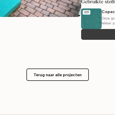
Gebruikte stof
Copac
221
Onze gr
lekker z
Terug naar alle projecten