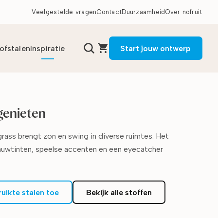
Veelgestelde vragen
Contact
Duurzaamheid
Over nofruit
tofstalen
Inspiratie
Start jouw ontwerp
genieten
ass brengt zon en swing in diverse ruimtes. Het
blauwtinten, speelse accenten en een eyecatcher
ruikte stalen toe
Bekijk alle stoffen