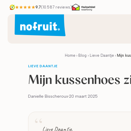
9.7
(
10.587
reviews)
Home
›
Blog
›
Lieve Daantje
›
Mijn ku
LIEVE DAANTJE
Mijn kussenhoes z
Danielle Bisscheroux
20 maart 2025
Lieve Daantje,