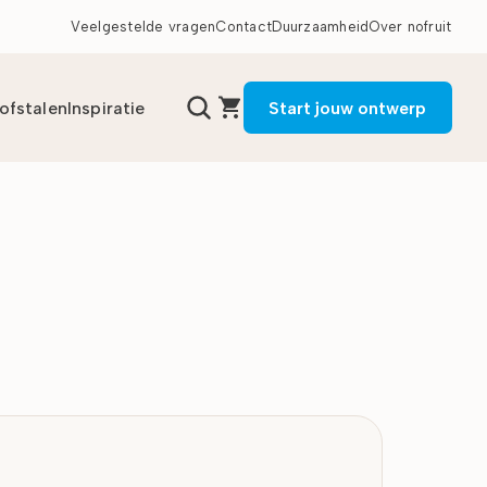
Veelgestelde vragen
Contact
Duurzaamheid
Over nofruit
tofstalen
Inspiratie
Start jouw ontwerp