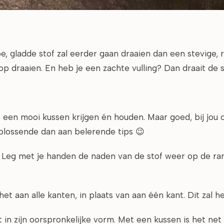
e, gladde stof zal eerder gaan draaien dan een stevige, 
 draaien. En heb je een zachte vulling? Dan draait de st
je een mooi kussen krijgen én houden. Maar goed, bij jou 
plossende dan aan belerende tips 😉
 Leg met je handen de naden van de stof weer op de rand
 het aan alle kanten, in plaats van aan één kant. Dit zal
in zijn oorspronkelijke vorm. Met een kussen is het net a