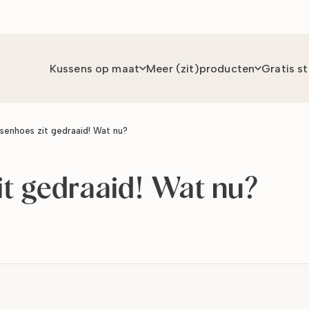
Kussens op maat
Meer (zit)producten
Gratis s
ssenhoes zit gedraaid! Wat nu?
it gedraaid! Wat nu?