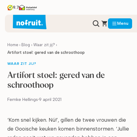
9.7
Menu
Home
›
Blog
›
Waar zit jij?
›
Artifort stoel: gered van de schroothoop
WAAR ZIT JIJ?
Artifort stoel: gered van de
schroothoop
Femke Hellings
9 april 2021
‘Kom snel kijken. Nú!’, gillen de twee vrouwen die
de Gooische keuken komen binnenstormen. ‘Jullie